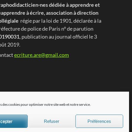
raphodidacticien·nes dédiée à apprendre et
éapprendre à écrire, association à direction
ollégiale
régie par la loi de 1901, déclarée à la
réfecture de police de Paris n° de parution
0190031
, publication au journal officiel le 3
oût 2019.
ontact
ecriture.are@gmail.com
s des cookies pour optimiser notre site web et notre service.
cepter
Refuser
Préférences
ra
. Propulsé par
WordPress
.