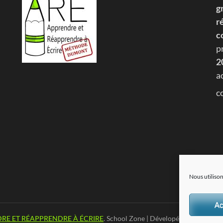
g
r
c
p
2
a
c
Nous utilison
Ac
RE ET RÉAPPRENDRE À ÉCRIRE
.
School Zone | Dévelopé par
Thème Ra