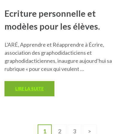
Ecriture personnelle et
modèles pour les élèves.
L’ARÉ, Apprendre et Réapprendre à Écrire,
association des graphodidacticiens et
graphodidacticiennes, inaugure aujourd’hui sa
rubrique « pour ceux qui veulent …
LIRE LA SUITE
Pagination
Page
1
Page
2
Page
3
>