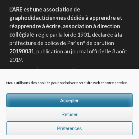
L’ARE est une association de
graphodidacticien·nes dédiée à apprendre et
réapprendre à écrire, association à direction
collégiale
régie par la loi de 1901, déclarée à la
préfecture de police de Paris n° de parution
20190031
, publication au journal officiel le 3 août
2019.
contact
ecriture.are@gmail.com
Nous utilisons des cookies pour optimiser notre site web et notre service.
Accepter
Refuser
Copyright ©2026
APPRENDRE ET RÉAPPRENDRE À ÉCRIRE
.
School Zone | Dévelopé par
Thème Rara
. Propulsé par
Préférences
WordPress
.